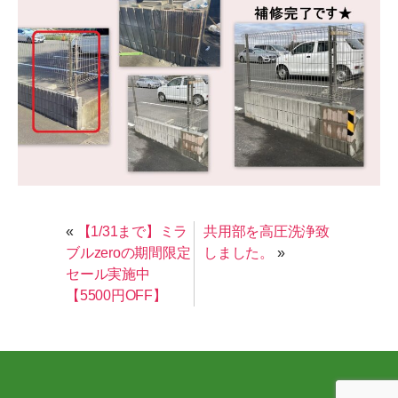
«
【1/31まで】ミラ
共用部を高圧洗浄致
ブルzeroの期間限定
しました。
»
セール実施中
【5500円OFF】