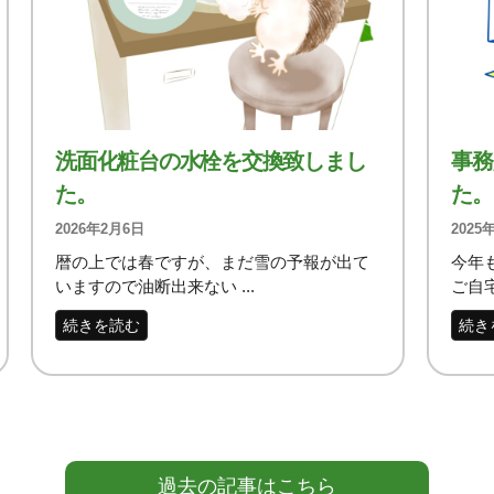
洗面化粧台の水栓を交換致しまし
事務
た。
た。
2026年2月6日
2025
暦の上では春ですが、まだ雪の予報が出て
今年
いますので油断出来ない ...
ご自宅
続きを読む
続き
過去の記事はこちら