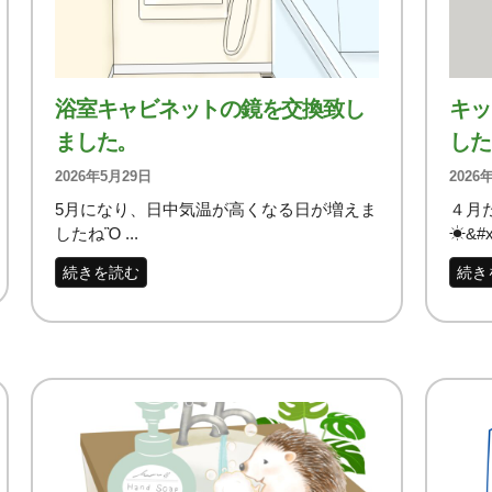
浴室キャビネットの鏡を交換致し
キッ
ました。
した
2026年5月29日
2026
5月になり、日中気温が高くなる日が増えま
４月
したねὊ ...
☀&#x 
続きを読む
続き