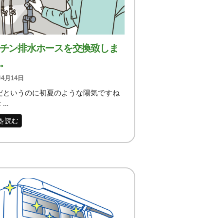
チン排水ホースを交換致しま
。
年4月14日
だというのに初夏のような陽気ですね
...
を読む