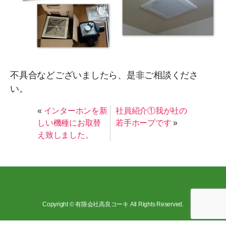
不具合などございましたら、是非ご相談くださ
い。
«
インターホンを新
社員紹介①我が社の
しい機種にお取替
若手ホープです
»
え致しました。
Copyright © 有限会社高良コーキ All Rights Reserved.